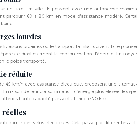
ur un trajet en ville. Ils peuvent avoir une autonomie maxima
t parcourir 60 à 80 km en mode d’assistance modéré. Certai
baine.
arges lourdes
 livraisons urbaines ou le transport familial, doivent faire prou
es répercute drastiquement la consommation d’énergie. En moye
n le poids transporté.
ie réduite
de 45 km/h avec assistance électrique, proposent une alternativ
e. En raison de leur consommation d’énergie plus élevée, les
 batteries haute capacité puissent atteindre 70 km.
 réelles
autonomie des vélos électriques. Cela passe par différentes a