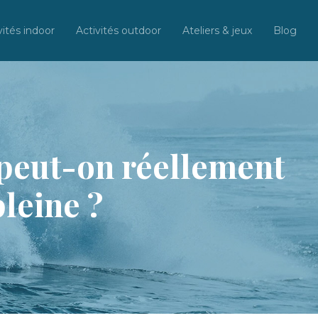
vités indoor
Activités outdoor
Ateliers & jeux
Blog
 peut-on réellement
pleine ?