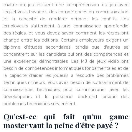
maître du jeu incluent une compréhension du jeu avec
lequel vous travaillez, des compétences en communication
et la capacité de modérer pendant les conflits. Les
employeurs s’attendent à une connaissance approfondie
des règles, et vous devez savoir comment les règles ont
changé entre les éditions. Certains employeurs exigent un
diplôme d’études secondaires, tandis que d’autres se
concentrent sur les candidats qui ont des compétences et
une expérience démontrables. Les MJ de jeux vidéo ont
besoin de compétences informatiques fondamentales et de
la capacité d’aider les joueurs à résoudre des problèmes
techniques mineurs. Vous avez besoin de suffisamment de
connaissances techniques pour communiquer avec les
développeurs et le personnel back-end lorsque des
problèmes techniques surviennent.
Qu’est-ce qui fait qu’un game
master vaut la peine d’être payé ?