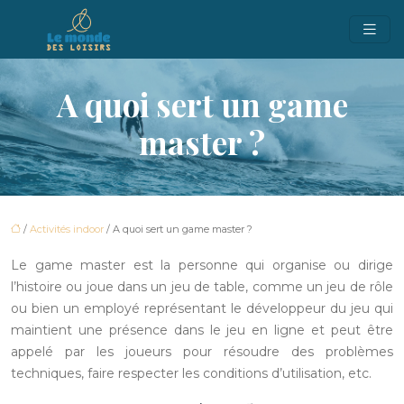
A quoi sert un game
master ?
/
Activités indoor
/ A quoi sert un game master ?
Le game master est la personne qui organise ou dirige
l’histoire ou joue dans un jeu de table, comme un jeu de rôle
ou bien un employé représentant le développeur du jeu qui
maintient une présence dans le jeu en ligne et peut être
appelé par les joueurs pour résoudre des problèmes
techniques, faire respecter les conditions d’utilisation, etc.